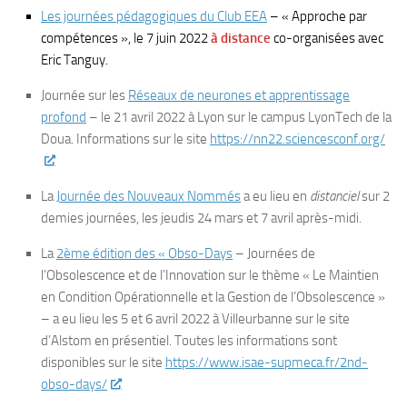
Les journées pédagogiques du Club EEA
– « Approche par
compétences », le 7 juin 2022
à distance
co-organisées avec
Eric Tanguy.
Journée sur les
Réseaux de neurones et apprentissage
profond
– le 21 avril 2022 à Lyon sur le campus LyonTech de la
Doua. Informations sur le site
https://nn22.sciencesconf.org/
La
Journée des Nouveaux Nommés
a eu lieu en
distanciel
sur 2
demies journées, les jeudis 24 mars et 7 avril après-midi.
La
2ème édition des « Obso-Days
– Journées de
l’Obsolescence et de l’Innovation sur le thème « Le Maintien
en Condition Opérationnelle et la Gestion de l’Obsolescence »
– a eu lieu les 5 et 6 avril 2022 à Villeurbanne sur le site
d’Alstom en présentiel. Toutes les informations sont
disponibles sur le site
https://www.isae-supmeca.fr/2nd-
obso-days/