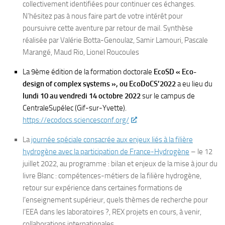
collectivement identifiées pour continuer ces échanges.
N’hésitez pas à nous faire part de votre intérêt pour
poursuivre cette aventure par retour de mail. Synthèse
réalisée par Valérie Botta-Genoulaz, Samir Lamouri, Pascale
Marangé, Maud Rio, Lionel Roucoules
La 9ème édition de la formation doctorale
EcoSD « Eco-
design of complex systems », ou EcoDoCS’2022
a eu lieu du
lundi 10 au vendredi 14 octobre 2022
sur le campus de
CentraleSupélec (Gif-sur-Yvette).
https://ecodocs.sciencesconf.org/
La
journée spéciale consacrée aux enjeux liés à la filière
hydrogène avec la participation de France-Hydrogène
– le 12
juillet 2022, au programme : bilan et enjeux de la mise à jour du
livre Blanc : compétences-métiers de la filière hydrogène,
retour sur expérience dans certaines formations de
l’enseignement supérieur, quels thèmes de recherche pour
l’EEA dans les laboratoires ?, REX projets en cours, à venir,
collaborations internationales…