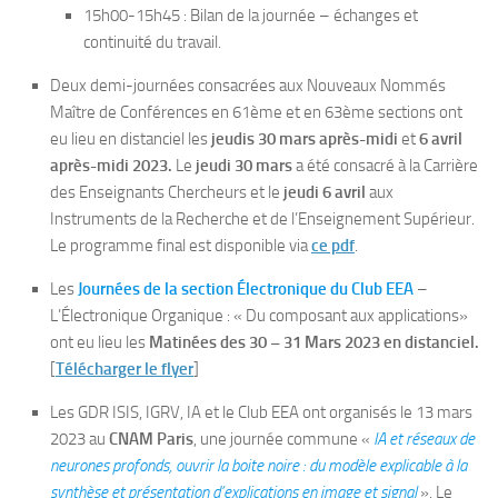
15h00-15h45 : Bilan de la journée – échanges et
continuité du travail.
Deux demi-journées consacrées aux Nouveaux Nommés
Maître de Conférences en 61ème et en 63ème sections ont
eu lieu en distanciel les
jeudis 30 mars après-midi
et
6 avril
après-midi 2023.
Le
jeudi 30 mars
a été consacré à la Carrière
des Enseignants Chercheurs et le
jeudi 6 avril
aux
Instruments de la Recherche et de l’Enseignement Supérieur.
Le programme final est disponible via
ce pdf
.
Les
Journées de la section Électronique du Club EEA
–
L’Électronique Organique : « Du composant aux applications»
ont eu lieu les
Matinées des 30 – 31 Mars 2023 en distanciel.
[
Télécharger le flyer
]
Les GDR ISIS, IGRV, IA et le Club EEA ont organisés le 13 mars
2023 au
CNAM Paris
, une journée commune «
IA et réseaux de
neurones profonds, ouvrir la boite noire : du modèle explicable à la
synthèse et présentation d’explications en image et signal
». Le