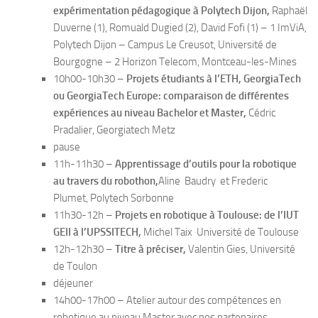
expérimentation pédagogique à Polytech Dijon,
Raphaël
Duverne (1), Romuald Dugied (2), David Fofi (1) – 1 ImViA,
Polytech Dijon – Campus Le Creusot, Université de
Bourgogne – 2 Horizon Telecom, Montceau-les-Mines
10h00-10h30 –
Projets étudiants à l’ETH,
GeorgiaTech
ou GeorgiaTech Europe: comparaison de différentes
expériences au niveau Bachelor et Master,
Cédric
Pradalier, Georgiatech Metz
pause
11h-11h30 –
Apprentissage d’outils pour la robotique
au travers du robothon,
Aline Baudry et Frederic
Plumet, Polytech Sorbonne
11h30-12h –
Projets en robotique à
Toulouse:
de l’IUT
GEII à l’UPSSITECH,
Michel Taix Université de Toulouse
12h-12h30 –
Titre à préciser,
Valentin Gies, Université
de Toulon
déjeuner
14h00-17h00 – Atelier autour des compétences en
robotique au niveau Master avec nos partenaires