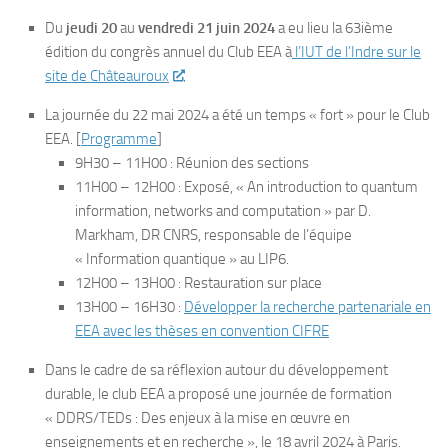
Du
jeudi 20
au
vendredi 21 juin 2024
a eu lieu la 63ième
édition du congrès annuel du Club EEA
à
l’IUT de l’Indre sur le
site de Châteauroux
.
La journée du 22 mai 2024 a été un temps « fort » pour le Club
EEA. [
Programme
]
9H30 – 11H00 : Réunion des sections
11H00 – 12H00 : Exposé, « An introduction to quantum
information, networks and computation » par D.
Markham, DR CNRS, responsable de l’équipe
« Information quantique » au LIP6.
12H00 – 13H00 : Restauration sur place
13H00 – 16H30 :
Développer la recherche partenariale en
EEA avec les thèses en convention CIFRE
Dans le cadre de sa réflexion autour du développement
durable, le club EEA a proposé une journée de formation
« DDRS/TEDs : Des enjeux à la mise en œuvre en
enseignements et en recherche », le 18 avril 2024 à Paris.