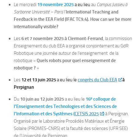
Le mercredi
19 novembre
2025
a eu lieu
au
Campus Jussieu à
Sorbonne Université – Paris
l’
International Teaching and
Feedback in the EEA Field (IFAC TC9.4). How can we be more
internationally visible?
Les
6 et 7 novembre 2025 à Clermont-Ferrand
, la commission
Enseignement du club EEA a organisé conjointement au GdR
Robotique une journée autour de l’enseignement de la
robotique «
Quels robots pour quel enseignement de
robotique ?
»
Les
12 et 13 juin 2025
a eu lieu le
congrès du Club EEA
à
Perpignan
Du
10 juin au 12 juin 2025
a eu lieu le
16ᵉ colloque de
l’Enseignement des Technologies et des Sciences de
l’Information et des Systèmes (
CETSIS 2025
)
à Perpignan.
Organisé par le Laboratoire Procédés Matériaux et Énergie
Solaire (PROMES-CNRS) et la faculté des sciences (UFR SEE)
de l’Université de Perpignan.