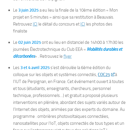
Le
3 juin 2025
a eu lieu la finale de la 10ème édition « Mon
projet en 5 minutes » ainsi que sa restitution à Beauvais.
Retrouvez
ICI
le détail du concours et
ICI
les photos des
finaliste
Le
02 juin 2025
ont eu lieu en distanciel de 14h00 à 17h30 les
journées Électrotechnique du Club EEA «
Mobilités durables et
décarbonées
« . Retrouvez le
flyer
Les
3 et 4 avril 2025
s’est déroulée la 6ème édition du
colloque sur les objets et systèmes connectés,
COC25
à
l’IUT de Perpignan, en France. Cet événement ouvert à toutes
et tous (étudiants, enseignants, chercheurs, personnel
technique, professionnels…) et gratuit a proposé plusieurs
interventions en plénière, abordant des sujets variés autour de
l’Internet des objets, animées par des experts du domaine. Au
programme : ombrières photovoltaïques connectées,
nanosatellites pour l’IoT, objets connectés de tous types et un