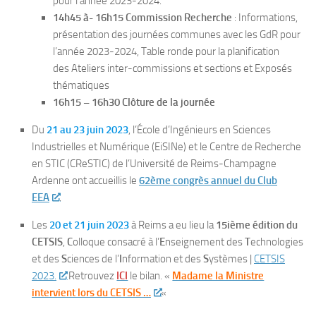
pour l’année 2023-2024.
14h45 à- 16h15 Commission Recherche
: Informations,
présentation des journées communes avec les GdR pour
l’année 2023-2024, Table ronde pour la planification
des Ateliers inter-commissions et sections et Exposés
thématiques
16h15 – 16h30 Clôture de la journée
Du
21 au 23 juin 2023
, l’École d’Ingénieurs en Sciences
Industrielles et Numérique (EiSINe) et le Centre de Recherche
en STIC (CReSTIC) de l’Université de Reims-Champagne
Ardenne ont accueillis le
62ème congrès annuel du Club
EEA
.
Les
20 et 21 juin 2023
à Reims a eu lieu la
15ième édition du
CETSIS
,
C
olloque consacré à l’
E
nseignement des
T
echnologies
et des
S
ciences de l’
I
nformation et des
S
ystèmes |
CETSIS
2023.
Retrouvez
ICI
le bilan. «
Madame la Ministre
intervient lors du CETSIS …
«