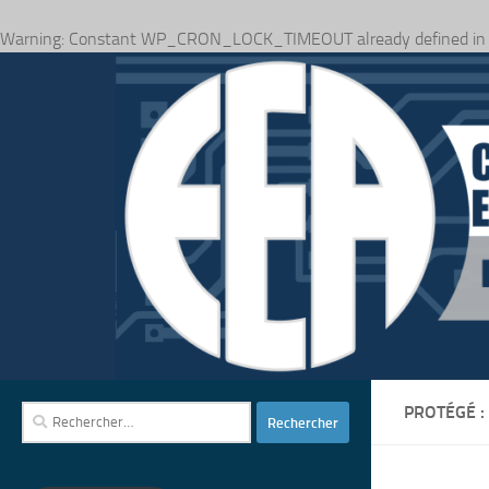
Warning
: Constant WP_CRON_LOCK_TIMEOUT already defined i
Skip to content
PROTÉGÉ :
Rechercher :