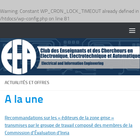
Warning
: Constant WP_CRON_LOCK_TIMEOUT already defined in
/htdocs/wp-config.php
on line
81
Skip to content
ACTUALITÉS ET OFFRES
A la une
Recommandations sur les « éditeurs de la zone grise »
transmises par le groupe de travail composé des membres de la
Commission d’Évaluation d’Inria