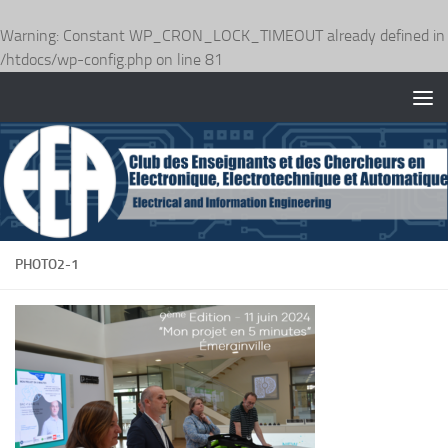
Warning
: Constant WP_CRON_LOCK_TIMEOUT already defined in
/htdocs/wp-config.php
on line
81
Skip to content
PHOTO2-1