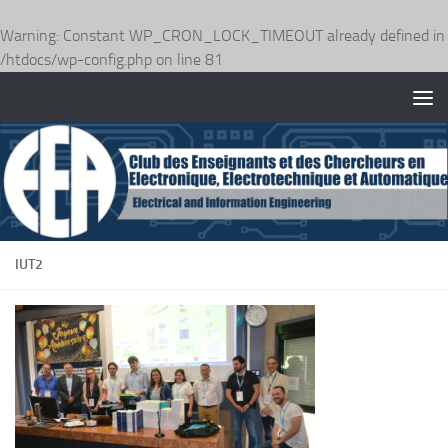
Warning
: Constant WP_CRON_LOCK_TIMEOUT already defined in
/htdocs/wp-config.php
on line
81
Skip to content
IUT2