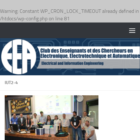
Warning
: Constant WP_CRON_LOCK_TIMEOUT already defined in
/htdocs/wp-config.php
on line
81
Skip to content
IUT2-4