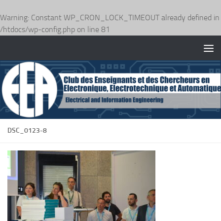
Warning
: Constant WP_CRON_LOCK_TIMEOUT already defined in
/htdocs/wp-config.php
on line
81
Skip to content
DSC_0123-8