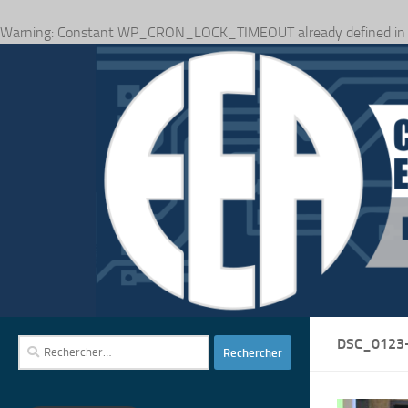
Warning
: Constant WP_CRON_LOCK_TIMEOUT already defined i
Skip to content
DSC_0123
Rechercher :