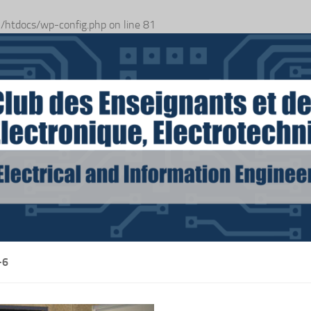
n
/htdocs/wp-config.php
on line
81
-6