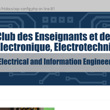
n
/htdocs/wp-config.php
on line
81