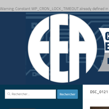
Warning
: Constant WP_CRON_LOCK_TIMEOUT already defined i
Skip to content
DSC_0121
Rechercher :