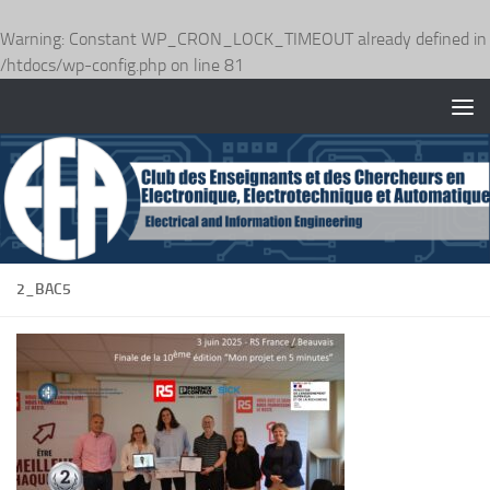
Warning
: Constant WP_CRON_LOCK_TIMEOUT already defined in
/htdocs/wp-config.php
on line
81
Skip to content
2_BAC5